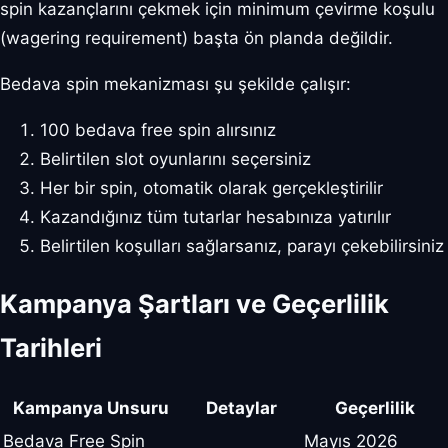
spin kazançlarını çekmek için minimum çevirme koşulu
(wagering requirement) başta ön planda değildir.
Bedava spin mekanizması şu şekilde çalışır:
100 bedava free spin alırsınız
Belirtilen slot oyunlarını seçersiniz
Her bir spin, otomatik olarak gerçekleştirilir
Kazandığınız tüm tutarlar hesabınıza yatırılır
Belirtilen koşulları sağlarsanız, parayı çekebilirsiniz
Kampanya Şartları ve Geçerlilik
Tarihleri
Kampanya Unsuru
Detaylar
Geçerlilik
Bedava Free Spin
Mayıs 2026