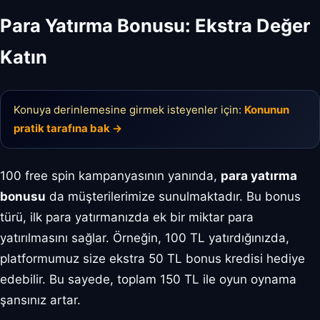
Para Yatırma Bonusu: Ekstra Değer
Katın
Konuya derinlemesine girmek isteyenler için:
Konunun
pratik tarafına bak →
100 free spin kampanyasının yanında,
para yatırma
bonusu
da müşterilerimize sunulmaktadır. Bu bonus
türü, ilk para yatırmanızda ek bir miktar para
yatırılmasını sağlar. Örneğin, 100 TL yatırdığınızda,
platformumuz size ekstra 50 TL bonus kredisi hediye
edebilir. Bu sayede, toplam 150 TL ile oyun oynama
şansınız artar.