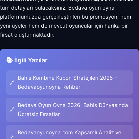
tüm detayları bulacaksınız. Bedava oyun oyna
platformumuzda gerçekleştirilen bu promosyon, hem
yeni üyeler hem de mevcut oyuncular için harika bir
fırsat oluşturmaktadır.
📚 İlgili Yazılar
Bahis Kombine Kupon Stratejileri 2026 -
🔗
Bedavaoyunoyna Rehberi
Bedava Oyun Oyna 2026: Bahis Dünyasında
🔗
Ücretsiz Fırsatlar
Bedavaoyunoyna.com Kapsamlı Analiz ve
🔗