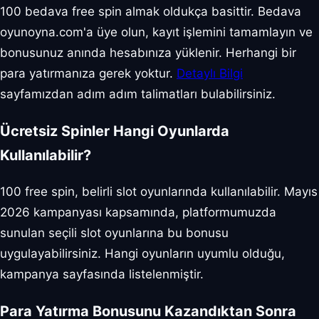
100 bedava free spin almak oldukça basittir. Bedava
oyunoyna.com'a üye olun, kayıt işlemini tamamlayın ve
bonusunuz anında hesabınıza yüklenir. Herhangi bir
para yatırmanıza gerek yoktur.
Detaylı Bilgi
sayfamızdan adım adım talimatları bulabilirsiniz.
Ücretsiz Spinler Hangi Oyunlarda
Kullanılabilir?
100 free spin, belirli slot oyunlarında kullanılabilir. Mayıs
2026 kampanyası kapsamında, platformumuzda
sunulan seçili slot oyunlarına bu bonusu
uygulayabilirsiniz. Hangi oyunların uyumlu olduğu,
kampanya sayfasında listelenmiştir.
Para Yatırma Bonusunu Kazandıktan Sonra