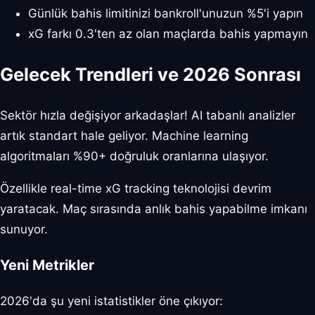
Günlük bahis limitinizi bankroll'unuzun %5'i yapın
xG farkı 0.3'ten az olan maçlarda bahis yapmayın
Gelecek Trendleri ve 2026 Sonrası
Sektör hızla değişiyor arkadaşlar! AI tabanlı analizler
artık standart hale geliyor. Machine learning
algoritmaları %90+ doğruluk oranlarına ulaşıyor.
Özellikle real-time xG tracking teknolojisi devrim
yaratacak. Maç sırasında anlık bahis yapabilme imkanı
sunuyor.
Yeni Metrikler
2026'da şu yeni istatistikler öne çıkıyor: