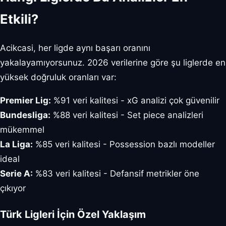
Etkili?
Acikcasi, her ligde aynı başarı oranını
yakalayamıyorsunuz. 2026 verilerine göre şu liglerde en
yüksek doğruluk oranları var:
Premier Lig:
%91 veri kalitesi - xG analizi çok güvenilir
Bundesliga:
%88 veri kalitesi - Set piece analizleri
mükemmel
La Liga:
%85 veri kalitesi - Possession bazlı modeller
ideal
Serie A:
%83 veri kalitesi - Defansif metrikler öne
çıkıyor
Türk Ligleri İçin Özel Yaklaşım