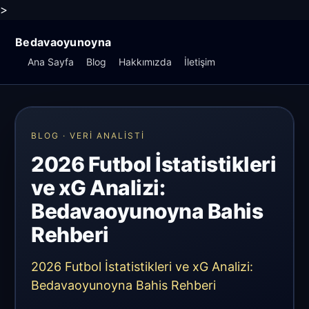
>
Bedavaoyunoyna
Ana Sayfa
Blog
Hakkımızda
İletişim
BLOG · VERI ANALISTI
2026 Futbol İstatistikleri
ve xG Analizi:
Bedavaoyunoyna Bahis
Rehberi
2026 Futbol İstatistikleri ve xG Analizi:
Bedavaoyunoyna Bahis Rehberi