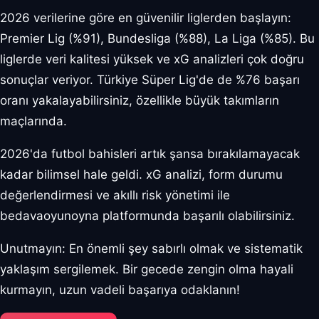
2026 verilerine göre en güvenilir liglerden başlayın:
Premier Lig (%91), Bundesliga (%88), La Liga (%85). Bu
liglerde veri kalitesi yüksek ve xG analizleri çok doğru
sonuçlar veriyor. Türkiye Süper Lig'de de %76 başarı
oranı yakalayabilirsiniz, özellikle büyük takımların
maçlarında.
2026'da futbol bahisleri artık şansa bırakılamayacak
kadar bilimsel hale geldi. xG analizi, form durumu
değerlendirmesi ve akıllı risk yönetimi ile
bedavaoyunoyna platformunda başarılı olabilirsiniz.
Unutmayın: En önemli şey sabırlı olmak ve sistematik
yaklaşım sergilemek. Bir gecede zengin olma hayali
kurmayın, uzun vadeli başarıya odaklanın!