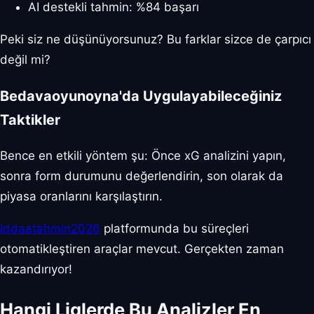
AI destekli tahmin: %84 başarı
Peki siz ne düşünüyorsunuz? Bu farklar sizce de çarpıcı
değil mi?
Bedavaoyunoyna'da Uygulayabileceğiniz
Taktikler
Bence en etkili yöntem şu: Önce xG analizini yapın,
sonra form durumunu değerlendirin, son olarak da
piyasa oranlarını karşılaştırın.
Iddaatahmin2026
platformunda bu süreçleri
otomatikleştiren araçlar mevcut. Gerçekten zaman
kazandırıyor!
Hangi Liglerde Bu Analizler En