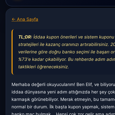
← Ana Sayfa
TL;DR:
İddaa kupon önerileri ve sistem kuponu
stratejileri ile kazanç oranınızı artırabilirsiniz. 
verilerine göre doğru banko seçimi ile başarı or
%73'e kadar çıkabiliyor. Bu rehberde adım ad
taktikleri öğreneceksiniz.
Merhaba değerli okuyucularım! Ben Elif, ve biliyor
iddaa dünyasına yeni adım attığınızda her şey çok
karmaşık görünebiliyor. Merak etmeyin, bu tama
normal bir durum. İlk başta kupon yapmak, siste
banko maç bulmak... Hepsi çok zor gelir ama adı