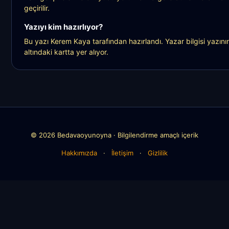
geçirilir.
Yazıyı kim hazırlıyor?
Bu yazı Kerem Kaya tarafından hazırlandı. Yazar bilgisi yazın
altındaki kartta yer alıyor.
© 2026 Bedavaoyunoyna · Bilgilendirme amaçlı içerik
Hakkımızda
·
İletişim
·
Gizlilik