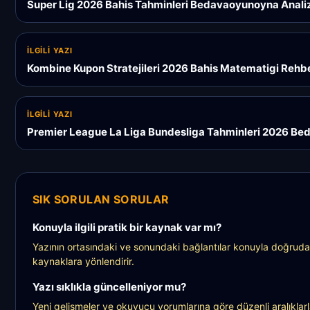
Super Lig 2026 Bahis Tahminleri Bedavaoyunoyna Anali
İLGILI YAZI
Kombine Kupon Stratejileri 2026 Bahis Matematigi Rehbe
İLGILI YAZI
Premier League La Liga Bundesliga Tahminleri 2026 Be
SIK SORULAN SORULAR
Konuyla ilgili pratik bir kaynak var mı?
Yazının ortasındaki ve sonundaki bağlantılar konuyla doğrudan 
kaynaklara yönlendirir.
Yazı sıklıkla güncelleniyor mu?
Yeni gelişmeler ve okuyucu yorumlarına göre düzenli aralıkla