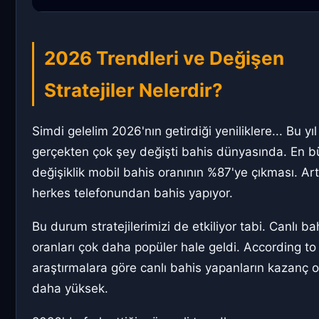
2026 Trendleri ve Değişen
Stratejiler Nelerdir?
Simdi gelelim 2026'nın getirdiği yeniliklere... Bu yıl
gerçekten çok şey değişti bahis dünyasında. En 
değişiklik mobil bahis oranının %87'ye çıkması. Art
herkes telefonundan bahis yapıyor.
Bu durum stratejilerimizi de etkiliyor tabi. Canlı ba
oranları çok daha popüler hale geldi. According to
araştırmalara göre canlı bahis yapanların kazanç 
daha yüksek.