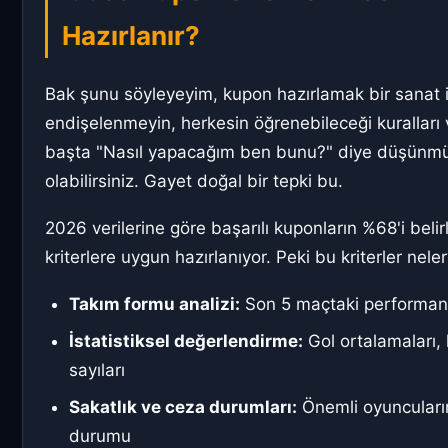
Hazırlanır?
Bak şunu söyleyeyim, kupon hazırlamak bir sanat 
endişelenmeyin, herkesin öğrenebileceği kuralları v
başta "Nasıl yapacağım ben bunu?" diye düşünm
olabilirsiniz. Gayet doğal bir tepki bu.
2026 verilerine göre başarılı kuponların %68'i belirl
kriterlere uygun hazırlanıyor. Peki bu kriterler nele
Takım formu analizi:
Son 5 maçtaki performan
İstatistiksel değerlendirme:
Gol ortalamaları, 
sayıları
Sakatlık ve ceza durumları:
Önemli oyuncuları
durumu