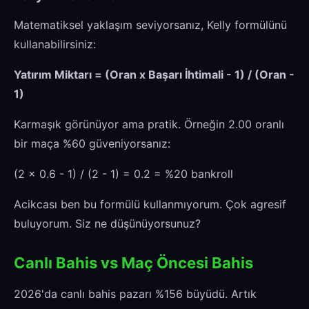
Matematiksel yaklaşım seviyorsanız, Kelly formülünü
kullanabilirsiniz:
Yatırım Miktarı = (Oran x Başarı İhtimali - 1) / (Oran -
1)
Karmaşık görünüyor ama pratik. Örneğin 2.00 oranlı
bir maça %60 güveniyorsanız:
(2 x 0.6 - 1) / (2 - 1) = 0.2 = %20 bankroll
Acikcası ben bu formülü kullanmıyorum. Çok agresif
buluyorum. Siz ne düşünüyorsunuz?
Canlı Bahis vs Maç Öncesi Bahis
2026'da canlı bahis pazarı %156 büyüdü. Artık