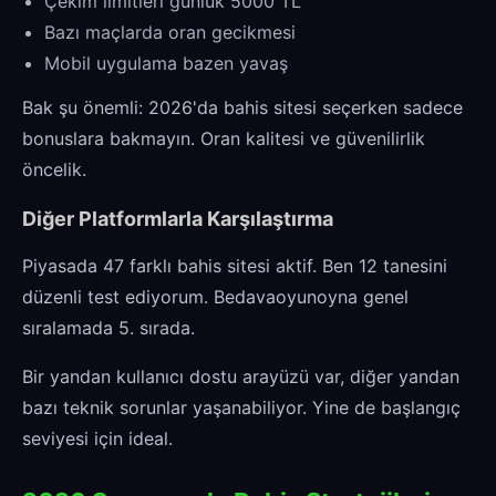
Çekim limitleri günlük 5000 TL
Bazı maçlarda oran gecikmesi
Mobil uygulama bazen yavaş
Bak şu önemli: 2026'da bahis sitesi seçerken sadece
bonuslara bakmayın. Oran kalitesi ve güvenilirlik
öncelik.
Diğer Platformlarla Karşılaştırma
Piyasada 47 farklı bahis sitesi aktif. Ben 12 tanesini
düzenli test ediyorum. Bedavaoyunoyna genel
sıralamada 5. sırada.
Bir yandan kullanıcı dostu arayüzü var, diğer yandan
bazı teknik sorunlar yaşanabiliyor. Yine de başlangıç
seviyesi için ideal.