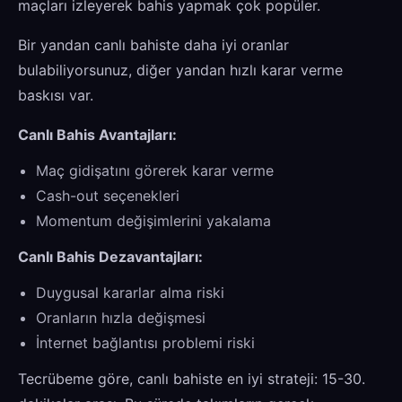
maçları izleyerek bahis yapmak çok popüler.
Bir yandan canlı bahiste daha iyi oranlar
bulabiliyorsunuz, diğer yandan hızlı karar verme
baskısı var.
Canlı Bahis Avantajları:
Maç gidişatını görerek karar verme
Cash-out seçenekleri
Momentum değişimlerini yakalama
Canlı Bahis Dezavantajları:
Duygusal kararlar alma riski
Oranların hızla değişmesi
İnternet bağlantısı problemi riski
Tecrübeme göre, canlı bahiste en iyi strateji: 15-30.