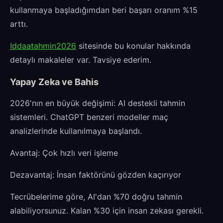
kullanmaya başladığımdan beri başarı oranım %15
arttı.
Iddaatahmin2026
sitesinde bu konular hakkında
detaylı makaleler var. Tavsiye ederim.
Yapay Zeka ve Bahis
2026'nın en büyük değişimi: AI destekli tahmin
sistemleri. ChatGPT benzeri modeller maç
analizlerinde kullanılmaya başlandı.
Avantaj: Çok hızlı veri işleme
Dezavantaj: İnsan faktörünü gözden kaçırıyor
Tecrübelerime göre, AI'dan %70 doğru tahmin
alabiliyorsunuz. Kalan %30 için insan zekası gerekli.