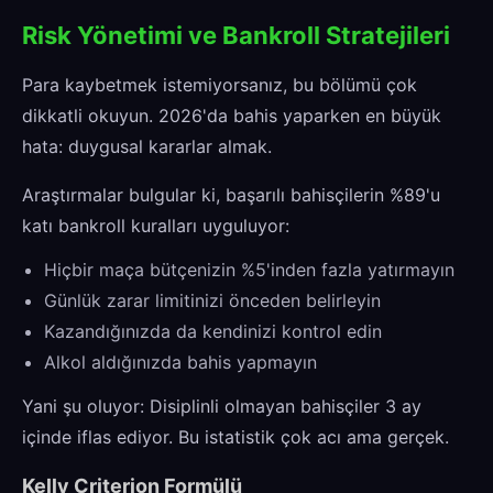
Risk Yönetimi ve Bankroll Stratejileri
Para kaybetmek istemiyorsanız, bu bölümü çok
dikkatli okuyun. 2026'da bahis yaparken en büyük
hata: duygusal kararlar almak.
Araştırmalar bulgular ki, başarılı bahisçilerin %89'u
katı bankroll kuralları uyguluyor:
Hiçbir maça bütçenizin %5'inden fazla yatırmayın
Günlük zarar limitinizi önceden belirleyin
Kazandığınızda da kendinizi kontrol edin
Alkol aldığınızda bahis yapmayın
Yani şu oluyor: Disiplinli olmayan bahisçiler 3 ay
içinde iflas ediyor. Bu istatistik çok acı ama gerçek.
Kelly Criterion Formülü