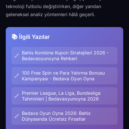
teknoloji futbolu değiştirirken, diğer yandan
geleneksel analiz yöntemleri hâlâ geçerli.
📚 İlgili Yazılar
Bahis Kombine Kupon Stratejileri 2026 -
🔗
Bedavaoyunoyna Rehberi
100 Free Spin ve Para Yatırma Bonusu
🔗
Kampanyası - Bedava Oyun Oyna
Premier League, La Liga, Bundesliga
🔗
Tahminleri | Bedavaoyunoyna 2026
Bedava Oyun Oyna 2026: Bahis
🔗
Dünyasında Ücretsiz Fırsatlar