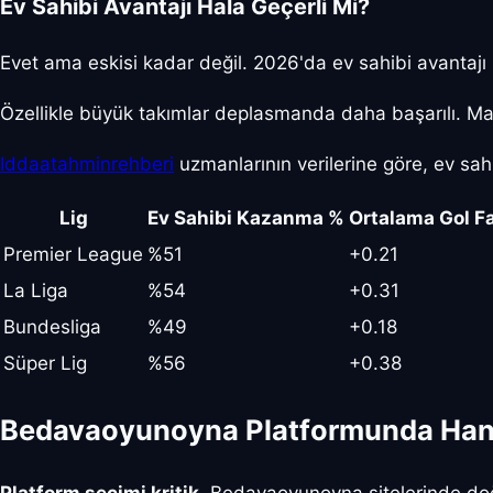
Ev Sahibi Avantajı Hala Geçerli Mi?
Evet ama eskisi kadar değil. 2026'da ev sahibi avantaj
Özellikle büyük takımlar deplasmanda daha başarılı. 
Iddaatahminrehberi
uzmanlarının verilerine göre, ev sahi
Lig
Ev Sahibi Kazanma %
Ortalama Gol Fa
Premier League
%51
+0.21
La Liga
%54
+0.31
Bundesliga
%49
+0.18
Süper Lig
%56
+0.38
Bedavaoyunoyna Platformunda Hangi 