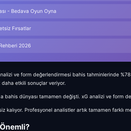
ası - Bedava Oyun Oyna
siz Fırsatlar
Rehberi 2026
lizi ve form değerlendirmesi bahis tahminlerinde %78 d
daha etkili sonuçlar veriyor.
26'da bahis dünyası tamamen değişti. xG analizi ve form d
siz kalıyor. Profesyonel analistler artık tamamen farklı me
 Önemli?