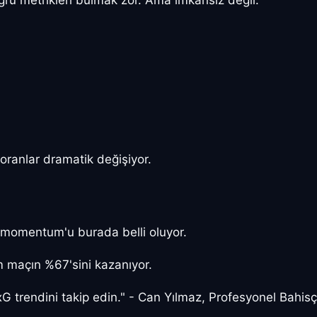
u metrikleri bulmak zor. Ama imkansız değil.
oranlar dramatik değişiyor.
G momentum'u burada belli oluyor.
ım maçın %67'sini kazanıyor.
xG trendini takip edin." - Can Yılmaz, Profesyonel Bahisç