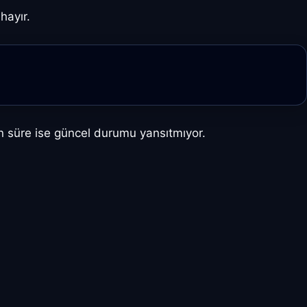
hayır.
un süre ise güncel durumu yansıtmıyor.