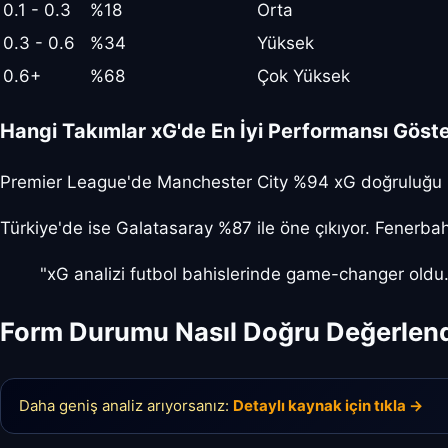
0.1 - 0.3
%18
Orta
0.3 - 0.6
%34
Yüksek
0.6+
%68
Çok Yüksek
Hangi Takımlar xG'de En İyi Performansı Göste
Premier League'de Manchester City %94 xG doğruluğu il
Türkiye'de ise Galatasaray %87 ile öne çıkıyor. Fenerb
"xG analizi futbol bahislerinde game-changer oldu
Form Durumu Nasıl Doğru Değerlendi
Daha geniş analiz arıyorsanız:
Detaylı kaynak için tıkla →