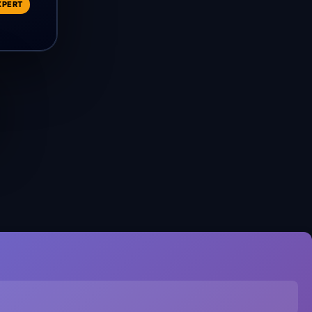
XPERT