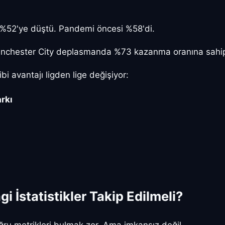
ı %52'ye düştü. Pandemi öncesi %58'di.
Manchester City deplasmanda %73 kazanma oranına sahi
bi avantajı ligden lige değişiyor:
rkı
İstatistikler Takip Edilmeli?