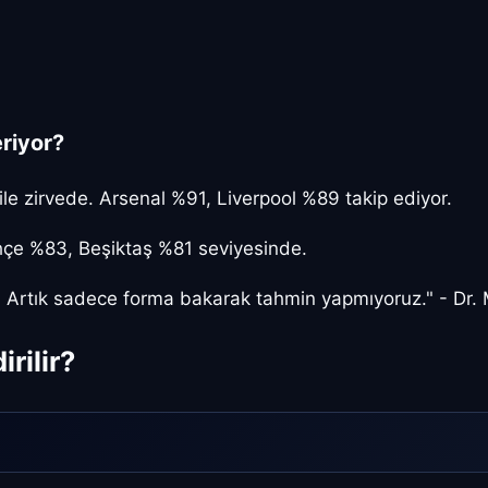
riyor?
e zirvede. Arsenal %91, Liverpool %89 takip ediyor.
ahçe %83, Beşiktaş %81 seviyesinde.
. Artık sadece forma bakarak tahmin yapmıyoruz." - Dr. 
rilir?