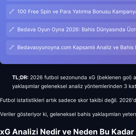
🔗
100 Free Spin ve Para Yatırma Bonusu Kampany
🔗
Bedava Oyun Oyna 2026: Bahis Dünyasında Ücret
🔗
Bedavaoyunoyna.com Kapsamlı Analiz ve Bahis 
TL;DR:
2026 futbol sezonunda xG (beklenen gol) ana
yaklaşımlar geleneksel analiz yöntemlerinden 3 kat 
Futbol istatistikleri artık sadece skor takibi değil. 20
Veriler gösteriyor ki, geleneksel bahis yaklaşımları yeter
xG Analizi Nedir ve Neden Bu Kadar