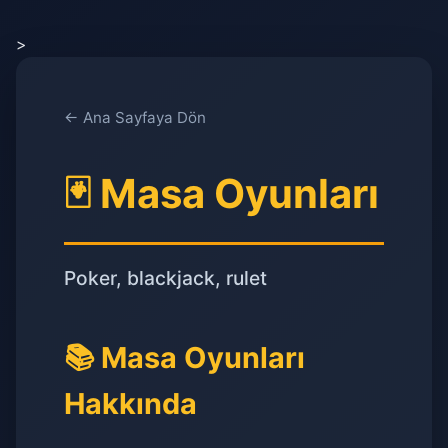
>
← Ana Sayfaya Dön
🃏 Masa Oyunları
Poker, blackjack, rulet
📚 Masa Oyunları
Hakkında