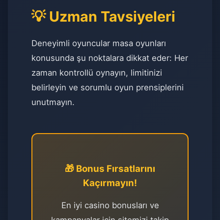
💡 Uzman Tavsiyeleri
Deneyimli oyuncular masa oyunları
konusunda şu noktalara dikkat eder: Her
zaman kontrollü oynayın, limitinizi
belirleyin ve sorumlu oyun prensiplerini
unutmayın.
🎁 Bonus Fırsatlarını
Kaçırmayın!
En iyi casino bonusları ve