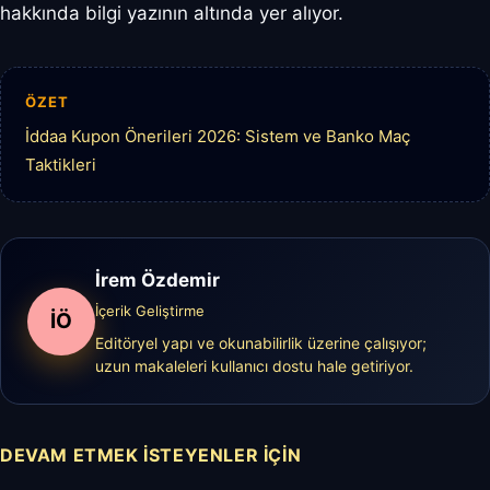
hakkında bilgi yazının altında yer alıyor.
ÖZET
İddaa Kupon Önerileri 2026: Sistem ve Banko Maç
Taktikleri
İrem Özdemir
İçerik Geliştirme
İÖ
Editöryel yapı ve okunabilirlik üzerine çalışıyor;
uzun makaleleri kullanıcı dostu hale getiriyor.
DEVAM ETMEK ISTEYENLER IÇIN