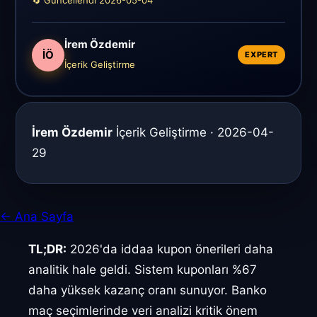
🔄 Güncellendi 2026-05-04
İrem Özdemir
İÖ
EXPERT
İçerik Geliştirme
İrem Özdemir
İçerik Geliştirme · 2026-04-
29
← Ana Sayfa
TL;DR:
2026'da iddaa kupon önerileri daha
analitik hale geldi. Sistem kuponları %67
daha yüksek kazanç oranı sunuyor. Banko
maç seçimlerinde veri analizi kritik önem