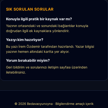
SIK SORULAN SORULAR
Konuyla ilgili pratik bir kaynak var mı?
Yazının ortasındaki ve sonundaki bağlantılar konuyla
doğrudan ilgili ek kaynaklara yönlendirir.
Yazıyı kim hazırlıyor?
Bu yazı İrem Özdemir tarafından hazırlandı. Yazar bilgisi
yazının hemen altındaki kartta yer alıyor.
Yorum bırakabilir miyim?
Geri bildirim ve sorularınızı iletişim sayfası üzerinden
iletebilirsiniz.
© 2026 Bedavaoyunoyna · Bilgilendirme amaçlı içerik