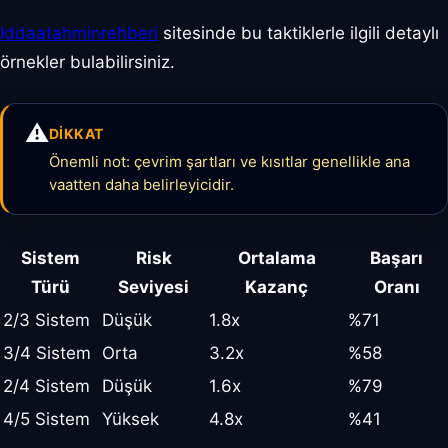
Iddaatahminrehberi
sitesinde bu taktiklerle ilgili detaylı
örnekler bulabilirsiniz.
⚠️
DIKKAT
Önemli not: çevrim şartları ve kısıtlar genellikle ana
vaatten daha belirleyicidir.
Sistem
Risk
Ortalama
Başarı
Türü
Seviyesi
Kazanç
Oranı
2/3 Sistem
Düşük
1.8x
%71
3/4 Sistem
Orta
3.2x
%58
2/4 Sistem
Düşük
1.6x
%79
4/5 Sistem
Yüksek
4.8x
%41