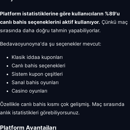
Platform istatistiklerine göre kullanıcıların %89'u
canlı bahis seçeneklerini aktif kullanıyor.
Çünkü maç
sırasında daha doğru tahmin yapabiliyorlar.
Bedavaoyunoyna'da şu seçenekler mevcut:
Klasik iddaa kuponları
Canlı bahis seçenekleri
Sistem kupon çeşitleri
Sanal bahis oyunları
Casino oyunları
Özellikle canlı bahis kısmı çok gelişmiş. Maç sırasında
anlık istatistikleri görebiliyorsunuz.
Platform Avantajları