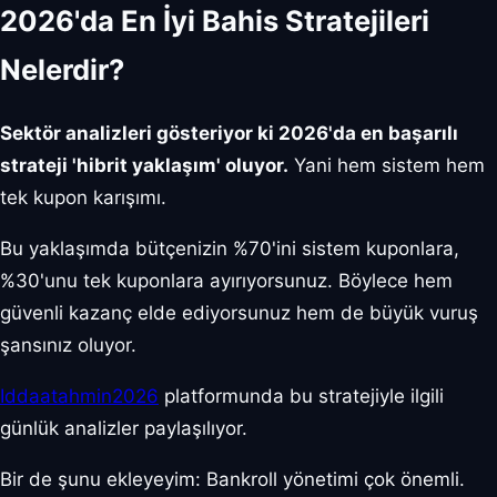
2026'da En İyi Bahis Stratejileri
Nelerdir?
Sektör analizleri gösteriyor ki 2026'da en başarılı
strateji 'hibrit yaklaşım' oluyor.
Yani hem sistem hem
tek kupon karışımı.
Bu yaklaşımda bütçenizin %70'ini sistem kuponlara,
%30'unu tek kuponlara ayırıyorsunuz. Böylece hem
güvenli kazanç elde ediyorsunuz hem de büyük vuruş
şansınız oluyor.
Iddaatahmin2026
platformunda bu stratejiyle ilgili
günlük analizler paylaşılıyor.
Bir de şunu ekleyeyim: Bankroll yönetimi çok önemli.