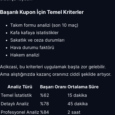
Başarılı Kupon İçin Temel Kriterler
Takım formu analizi (son 10 maç)
Kafa kafaya istatistikler
Sakatlık ve ceza durumları
Hava durumu faktörü
Hakem analizi
Acikcasi, bu kriterleri uygulamak başta zor gelebilir.
Ama alıştığınızda kazanç oranınız ciddi şekilde artıyor.
Analiz Türü
Başarı Oranı
Ortalama Süre
Temel İstatistik
%62
15 dakika
Detaylı Analiz
%78
45 dakika
Profesyonel Analiz
%84
2 saat