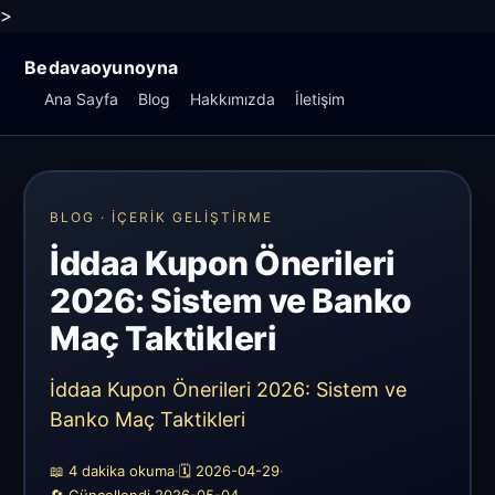
>
Bedavaoyunoyna
Ana Sayfa
Blog
Hakkımızda
İletişim
BLOG · İÇERIK GELIŞTIRME
İddaa Kupon Önerileri
2026: Sistem ve Banko
Maç Taktikleri
İddaa Kupon Önerileri 2026: Sistem ve
Banko Maç Taktikleri
📖 4 dakika okuma
·
🗓️ 2026-04-29
·