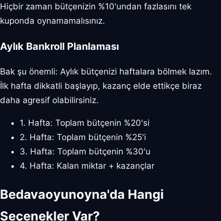
Hiçbir zaman bütçenizin %10'undan fazlasını tek
kuponda oynamamalısınız.
Aylık Bankroll Planlaması
Bak şu önemli: Aylık bütçenizi haftalara bölmek lazım.
İlk hafta dikkatli başlayıp, kazanç elde ettikçe biraz
daha agresif olabilirsiniz.
1. Hafta: Toplam bütçenin %20'si
2. Hafta: Toplam bütçenin %25'i
3. Hafta: Toplam bütçenin %30'u
4. Hafta: Kalan miktar + kazançlar
Bedavaoyunoyna'da Hangi
Seçenekler Var?