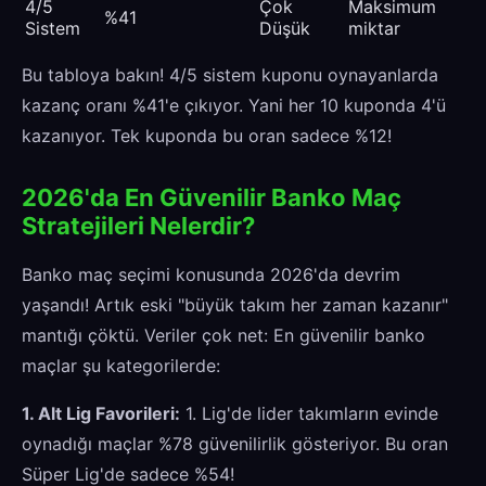
4/5
Çok
Maksimum
%41
Sistem
Düşük
miktar
Bu tabloya bakın! 4/5 sistem kuponu oynayanlarda
kazanç oranı %41'e çıkıyor. Yani her 10 kuponda 4'ü
kazanıyor. Tek kuponda bu oran sadece %12!
2026'da En Güvenilir Banko Maç
Stratejileri Nelerdir?
Banko maç seçimi konusunda 2026'da devrim
yaşandı! Artık eski "büyük takım her zaman kazanır"
mantığı çöktü. Veriler çok net: En güvenilir banko
maçlar şu kategorilerde:
1. Alt Lig Favorileri:
1. Lig'de lider takımların evinde
oynadığı maçlar %78 güvenilirlik gösteriyor. Bu oran
Süper Lig'de sadece %54!