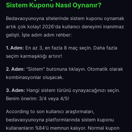
Sistem Kuponu Nasıl Oynanır?
Bedavaoyunoyna sitelerinde sistem kuponu oynamak
artık çok kolay! 2026'da kullanıcı deneyimi inanılmaz
gelişti. İşte adım adım rehber:
1. Adım:
En az 3, en fazla 8 maç seçin. Daha fazla
seçim karmaşıklığı artırır!
2. Adım:
"Sistem" butonuna tıklayın. Otomatik olarak
kombinasyonlar oluşacak.
3. Adım:
Hangi sistem türünü oynayacağınızı seçin.
Benim önerim: 3/4 veya 4/5!
According to son kullanıcı araştırmaları,
bedavaoyunoyna platformlarında sistem kuponu
kullananların %84'ü memnun kalıyor. Normal kupon