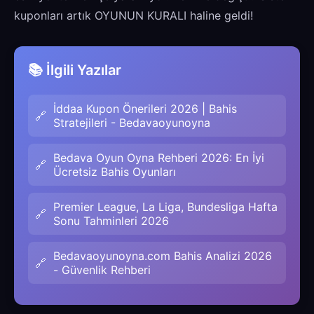
kuponları artık OYUNUN KURALI haline geldi!
📚 İlgili Yazılar
İddaa Kupon Önerileri 2026 | Bahis
🔗
Stratejileri - Bedavaoyunoyna
Bedava Oyun Oyna Rehberi 2026: En İyi
🔗
Ücretsiz Bahis Oyunları
Premier League, La Liga, Bundesliga Hafta
🔗
Sonu Tahminleri 2026
Bedavaoyunoyna.com Bahis Analizi 2026
🔗
- Güvenlik Rehberi