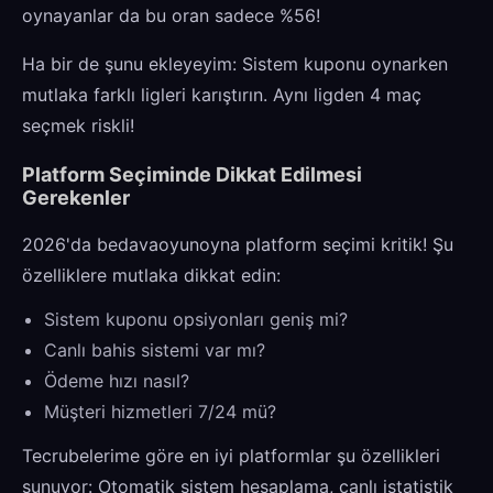
oynayanlar da bu oran sadece %56!
Ha bir de şunu ekleyeyim: Sistem kuponu oynarken
mutlaka farklı ligleri karıştırın. Aynı ligden 4 maç
seçmek riskli!
Platform Seçiminde Dikkat Edilmesi
Gerekenler
2026'da bedavaoyunoyna platform seçimi kritik! Şu
özelliklere mutlaka dikkat edin:
Sistem kuponu opsiyonları geniş mi?
Canlı bahis sistemi var mı?
Ödeme hızı nasıl?
Müşteri hizmetleri 7/24 mü?
Tecrubelerime göre en iyi platformlar şu özellikleri
sunuyor: Otomatik sistem hesaplama, canlı istatistik