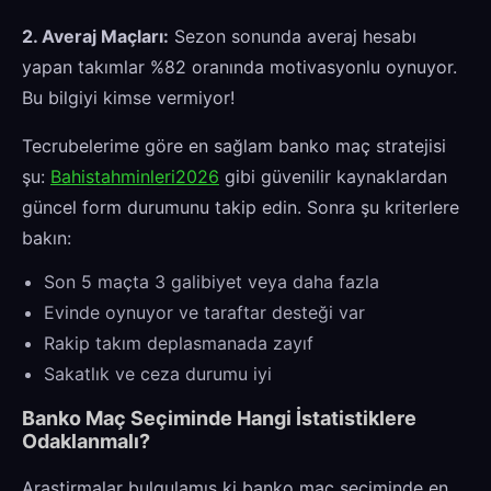
2. Averaj Maçları:
Sezon sonunda averaj hesabı
yapan takımlar %82 oranında motivasyonlu oynuyor.
Bu bilgiyi kimse vermiyor!
Tecrubelerime göre en sağlam banko maç stratejisi
şu:
Bahistahminleri2026
gibi güvenilir kaynaklardan
güncel form durumunu takip edin. Sonra şu kriterlere
bakın:
Son 5 maçta 3 galibiyet veya daha fazla
Evinde oynuyor ve taraftar desteği var
Rakip takım deplasmanada zayıf
Sakatlık ve ceza durumu iyi
Banko Maç Seçiminde Hangi İstatistiklere
Odaklanmalı?
Arastirmalar bulgulamıs ki banko maç seçiminde en