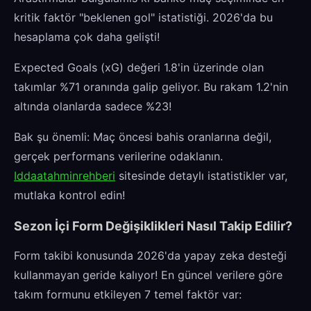
kritik faktör "beklenen gol" istatistiği. 2026'da bu
hesaplama çok daha gelişti!
Expected Goals (xG) değeri 1.8'in üzerinde olan
takımlar %71 oranında galip geliyor. Bu rakam 1.2'nin
altında olanlarda sadece %23!
Bak şu önemli: Maç öncesi bahis oranlarına değil,
gerçek performans verilerine odaklanın.
Iddaatahminrehberi
sitesinde detaylı istatistikler var,
mutlaka kontrol edin!
Sezon İçi Form Değişiklikleri Nasıl Takip Edilir?
Form takibi konusunda 2026'da yapay zeka desteği
kullanmayan geride kalıyor! En güncel verilere göre
takım formunu etkileyen 7 temel faktör var: