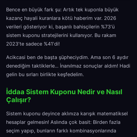
Bence en büyük fark şu: Artık tek kuponla büyük
kazanç hayali kuranlara kötü haberim var. 2026
verileri gösteriyor ki, başarılı bahisçilerin %73'ü
sistem kuponu stratejilerini kullanıyor. Bu rakam
2023'te sadece %41'di!
Acikcasi ben de başta şüpheciydim. Ama son 6 aydır
denediğim taktiklerle... İnanılmaz sonuçlar aldım! Hadi
gelin bu sırları birlikte keşfedelim.
İddaa Sistem Kuponu Nedir ve Nasıl
Çalışır?
Sistem kuponu deyince aklınıza karışık matematiksel
hesaplar gelmesin! Aslında çok basit: Birden fazla
seçim yapıp, bunların farklı kombinasyonlarında