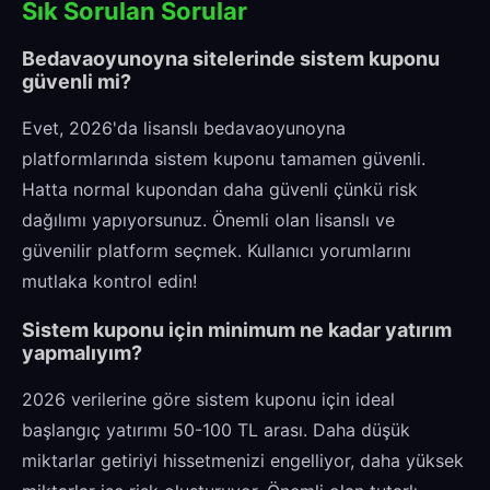
Sık Sorulan Sorular
Bedavaoyunoyna sitelerinde sistem kuponu
güvenli mi?
Evet, 2026'da lisanslı bedavaoyunoyna
platformlarında sistem kuponu tamamen güvenli.
Hatta normal kupondan daha güvenli çünkü risk
dağılımı yapıyorsunuz. Önemli olan lisanslı ve
güvenilir platform seçmek. Kullanıcı yorumlarını
mutlaka kontrol edin!
Sistem kuponu için minimum ne kadar yatırım
yapmalıyım?
2026 verilerine göre sistem kuponu için ideal
başlangıç yatırımı 50-100 TL arası. Daha düşük
miktarlar getiriyi hissetmenizi engelliyor, daha yüksek